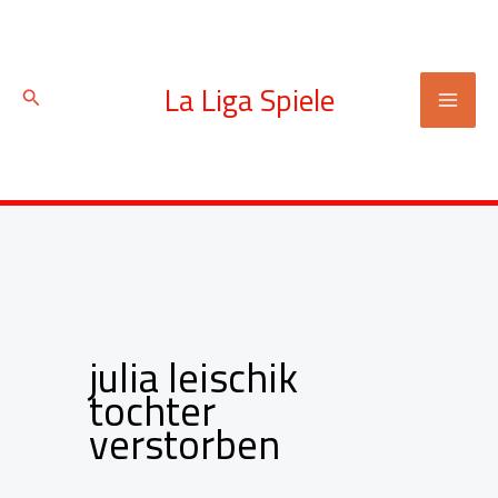
Zum
Inhalt
springen
La Liga Spiele
Suchen
julia leischik
tochter
verstorben