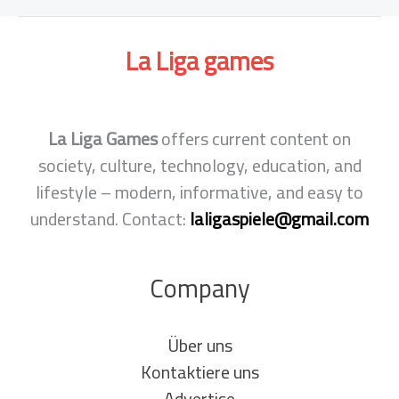
Fakten,
Gerüchte
La Liga
games
und
die
Wahrheit
La Liga Games
offers current content on
hinter
society, culture, technology, education, and
den
lifestyle – modern, informative, and easy to
Schlagzeilen
understand. Contact:
laligaspiele@gmail.com
Company
Über uns
Kontaktiere uns
Advertise