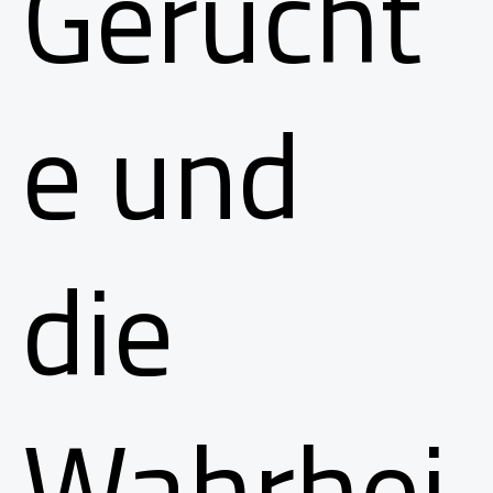
Gerücht
e und
die
Wahrhei