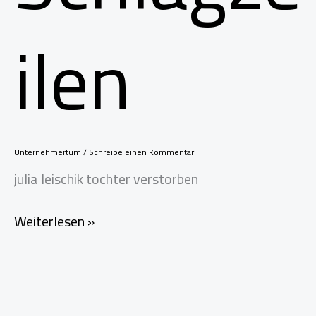
ilen
Unternehmertum
/
Schreibe einen Kommentar
julia leischik tochter verstorben
Julia
Weiterlesen »
Leischik
Tochter
verstorben
–