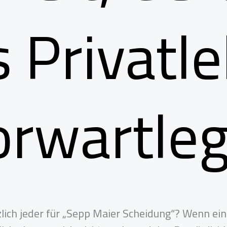
 Privatl
Torwartle
tzlich jeder für „Sepp Maier Scheidung“? Wenn e