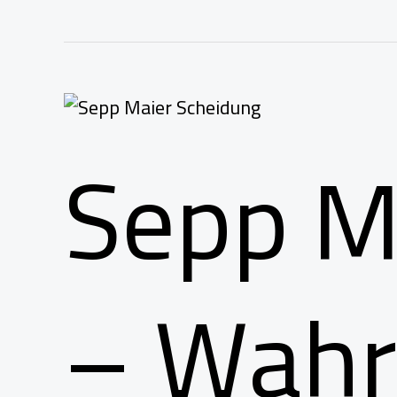
Sepp M
– Wahr