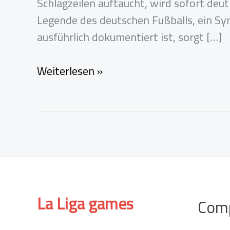
Schlagzeilen auftaucht, wird sofort deutl
Legende des deutschen Fußballs, ein Sym
ausführlich dokumentiert ist, sorgt […]
Sepp
Weiterlesen »
Maier
Scheidung
–
Wahrheit,
Gerüchte
und
das
La Liga
games
Com
Privatleben
einer