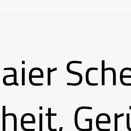
aier Sch
heit, Ger