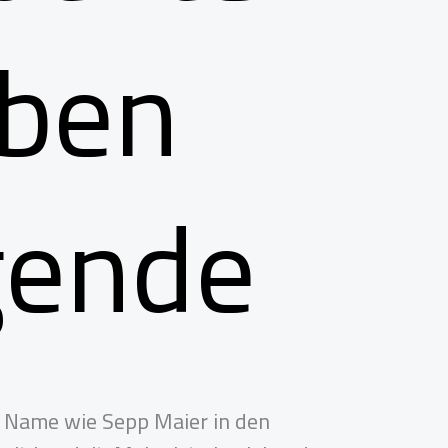
eben
gende
in Name wie Sepp Maier in den