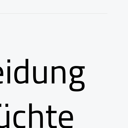
eidung
üchte