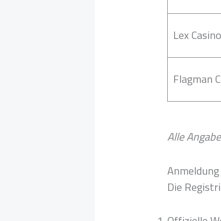
Lex Casin
Flagman C
Alle Angabe
Anmeldung 
Die Registr
Offizielle 