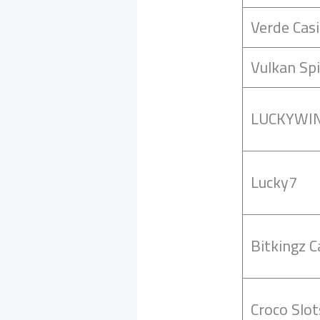
Verde Cas
Vulkan Spi
LUCKYWI
Lucky7
Bitkingz C
Croco Slot