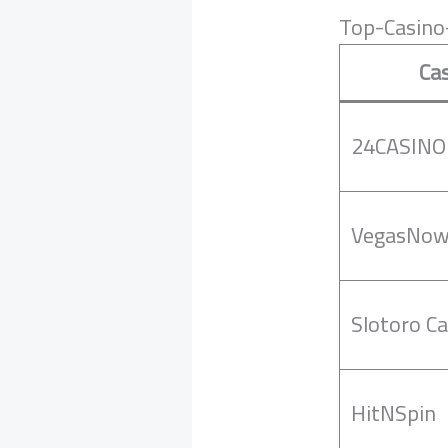
Top-Casino
Ca
24CASINO
VegasNo
Slotoro Ca
HitNSpin