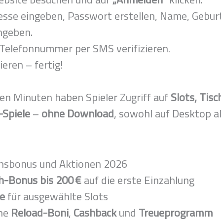
esse eingeben, Passwort erstellen, Name, Gebu
ngeben.
Telefonnummer per SMS verifizieren.
eren – fertig!
n Minuten haben Spieler Zugriff auf
Slots, Tisc
-Spiele
–
ohne Download
, sowohl auf Desktop a
sbonus und Aktionen 2026
h-Bonus bis 200 €
auf die erste Einzahlung
le
für ausgewählte Slots
he
Reload-Boni
,
Cashback
und
Treueprogramm