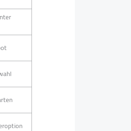
unter
bot
wahl
arten
eroption