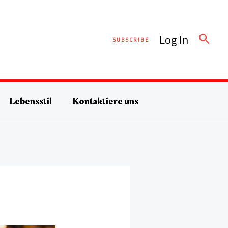
Such
Log In
SUBSCRIBE
Lebensstil
Kontaktiere uns