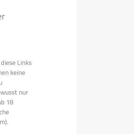
er
 diese Links
hen keine
u
ewusst nur
ab 18
iche
m).