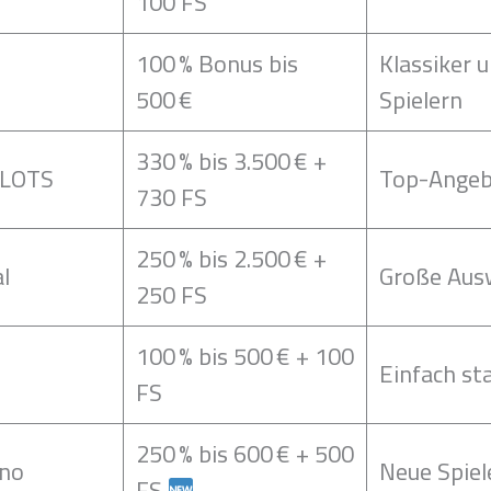
100 FS
100 % Bonus bis
Klassiker 
500 €
Spielern
330 % bis 3.500 € +
SLOTS
Top-Ange
730 FS
250 % bis 2.500 € +
l
Große Aus
250 FS
100 % bis 500 € + 100
Einfach st
FS
250 % bis 600 € + 500
ino
Neue Spiel
FS