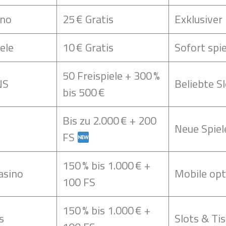
ino
25 € Gratis
Exklusiver
ele
10 € Gratis
Sofort spi
50 Freispiele + 300 %
NS
Beliebte S
bis 500 €
Bis zu 2.000 € + 200
Neue Spiel
FS
150 % bis 1.000 € +
asino
Mobile opt
100 FS
150 % bis 1.000 € +
s
Slots & Tis